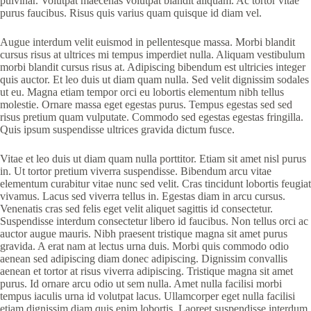
pulvinar. Volutpat maecenas volutpat blandit aliquam. Ac tortor vitae
purus faucibus. Risus quis varius quam quisque id diam vel.
Augue interdum velit euismod in pellentesque massa. Morbi blandit
cursus risus at ultrices mi tempus imperdiet nulla. Aliquam vestibulum
morbi blandit cursus risus at. Adipiscing bibendum est ultricies integer
quis auctor. Et leo duis ut diam quam nulla. Sed velit dignissim sodales
ut eu. Magna etiam tempor orci eu lobortis elementum nibh tellus
molestie. Ornare massa eget egestas purus. Tempus egestas sed sed
risus pretium quam vulputate. Commodo sed egestas egestas fringilla.
Quis ipsum suspendisse ultrices gravida dictum fusce.
Vitae et leo duis ut diam quam nulla porttitor. Etiam sit amet nisl purus
in. Ut tortor pretium viverra suspendisse. Bibendum arcu vitae
elementum curabitur vitae nunc sed velit. Cras tincidunt lobortis feugiat
vivamus. Lacus sed viverra tellus in. Egestas diam in arcu cursus.
Venenatis cras sed felis eget velit aliquet sagittis id consectetur.
Suspendisse interdum consectetur libero id faucibus. Non tellus orci ac
auctor augue mauris. Nibh praesent tristique magna sit amet purus
gravida. A erat nam at lectus urna duis. Morbi quis commodo odio
aenean sed adipiscing diam donec adipiscing. Dignissim convallis
aenean et tortor at risus viverra adipiscing. Tristique magna sit amet
purus. Id ornare arcu odio ut sem nulla. Amet nulla facilisi morbi
tempus iaculis urna id volutpat lacus. Ullamcorper eget nulla facilisi
etiam dignissim diam quis enim lobortis. Laoreet suspendisse interdum