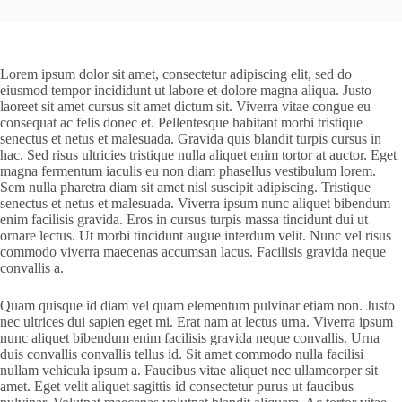
Lorem ipsum dolor sit amet, consectetur adipiscing elit, sed do
eiusmod tempor incididunt ut labore et dolore magna aliqua. Justo
laoreet sit amet cursus sit amet dictum sit. Viverra vitae congue eu
consequat ac felis donec et. Pellentesque habitant morbi tristique
senectus et netus et malesuada. Gravida quis blandit turpis cursus in
hac. Sed risus ultricies tristique nulla aliquet enim tortor at auctor. Eget
magna fermentum iaculis eu non diam phasellus vestibulum lorem.
Sem nulla pharetra diam sit amet nisl suscipit adipiscing. Tristique
senectus et netus et malesuada. Viverra ipsum nunc aliquet bibendum
enim facilisis gravida. Eros in cursus turpis massa tincidunt dui ut
ornare lectus. Ut morbi tincidunt augue interdum velit. Nunc vel risus
commodo viverra maecenas accumsan lacus. Facilisis gravida neque
convallis a.
Quam quisque id diam vel quam elementum pulvinar etiam non. Justo
nec ultrices dui sapien eget mi. Erat nam at lectus urna. Viverra ipsum
nunc aliquet bibendum enim facilisis gravida neque convallis. Urna
duis convallis convallis tellus id. Sit amet commodo nulla facilisi
nullam vehicula ipsum a. Faucibus vitae aliquet nec ullamcorper sit
amet. Eget velit aliquet sagittis id consectetur purus ut faucibus